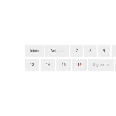
Inicio
Anterior
7
8
9
13
14
15
16
Siguiente