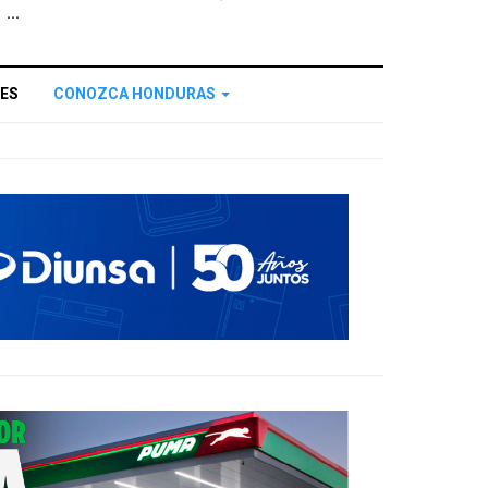
...
ES
CONOZCA HONDURAS