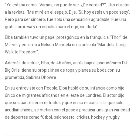
“Yo estaba como, ‘Vamos, no puede ser. ¿De verdad?’”, dijo el actor
a la revista. “Me miré en el espejo. Dije, ‘Sí, hoy estás un poco sexy’.
Pero para ser sincero, fue solo una sensación agradable. Fue una
grata sorpresa y un impulso para el ego, sin duda”.
Elba también tuvo un papel protagónico en la franquicia “Thor” de
Marvel y encarnó a Nelson Mandela en la película “Mandela: Long
Walk to Freedom”.
Además de actuar, Elba, de 46 años, actúa bajo el pseudónimo DJ
Big Driis, tiene su propia línea de ropa y planea su boda con su
prometida, Sabrina Dhowre.
En su entrevista con People, Elba habló de su infancia como hijo
único de migrantes africanos en el este de Londres. El actor dijo
que sus padres eran estrictos y que en su escuela, a la que solo
acudían chicos, se metían con él pese a practicar una gran variedad
de deportes como fútbol, baloncesto, cricket, hockey y rugby.