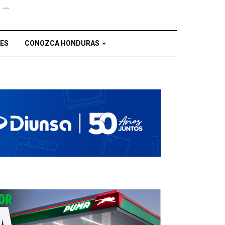
...
ES
CONOZCA HONDURAS