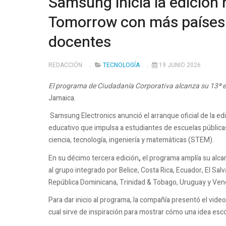
Samsung inicia la edición 
Tomorrow con más países 
docentes
REDACCIÓN
TECNOLOGÍA
19 JUNIO 2026
El programa de Ciudadanía Corporativa alcanza su 13ª e
Jamaica.
Samsung Electronics anunció el arranque oficial de la e
educativo que impulsa a estudiantes de escuelas pública
ciencia, tecnología, ingeniería y matemáticas (STEM).
En su décimo tercera edición
,
el programa amplía su alca
al grupo integrado por Belice, Costa Rica, Ecuador, El S
República Dominicana, Trinidad & Tobago, Uruguay y Ven
Para dar inicio al programa, la compañía presentó el vide
cual sirve de inspiración para mostrar cómo una idea esco