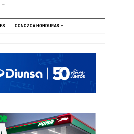
...
ES
CONOZCA HONDURAS