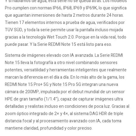
Y si hablamos de agua, esta serie no se queda atrás. Los modelos
Pro cumplen con normas IP66, IP68, IP69 y IP69K, lo que significa
que aguantan inmersiones de hasta 2 metros durante 24 horas.
Tienen 17 elementos internos a prueba de agua, verificados por
TÜV SÜD, y toda la serie permite usar la pantalla incluso mojada
gracias a la tecnología Wet Touch 2.0. Porque en la vida real, todo
puede pasar. Y la Serie REDMI Note 15 está listo para eso.
Sistema de imágenes elevado con IA avanzada. La Serie REDMI
Note 15 lleva la fotografía a otro nivel combinando sensores
potentes, versatilidad y herramientas inteligentes que realmente
marcan la diferencia en el día a día. En lo más alto de la gama, los
REDMI Note 15 Pro+ 5G y Note 15 Pro 5G integran una nueva
cámara de 200MP, impulsada por el debut mundial de un sensor
HPE de gran tamaño (1/1.4”), capaz de capturar imágenes ultra
detalladas y realistas incluso en condiciones de poca luz. Gracias al
zoom óptico integrado de 2× y 4×, al sistema DAG HDR de triple
distancia focal y al procesamiento avanzado con IA, cada toma
mantiene claridad, profundidad y color preciso.