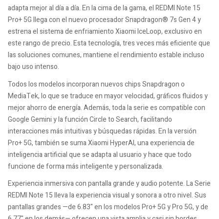
adapta mejor al día a día. En la cima de la gama, el REDMI Note 15
Pro+ 5G llega con el nuevo procesador Snapdragon® 7s Gen 4 y
estrena el sistema de enfriamiento Xiaomi IceLoop, exclusivo en
este rango de precio. Esta tecnología, tres veces más eficiente que
las soluciones comunes, mantiene el rendimiento estable incluso
bajo uso intenso.
Todos los modelos incorporan nuevos chips Snapdragon o
MediaTek, lo que se traduce en mayor velocidad, gráficos fluidos y
mejor ahorro de energía. Además, toda la serie es compatible con
Google Gemini y la función Circle to Search, facilitando
interacciones más intuitivas y búsquedas rápidas. En la versión
Pro+ 5G, también se suma Xiaomi HyperAI, una experiencia de
inteligencia artificial que se adapta al usuario y hace que todo
funcione de forma más inteligente y personalizada.
Experiencia inmersiva con pantalla grande y audio potente. La Serie
REDMI Note 15 lleva la experiencia visual y sonora a otro nivel. Sus
pantallas grandes —de 6.83" en los modelos Pro+ 5G y Pro 5G, y de
6.77" en los demás— ofrecen una vista amplia y casi sin bordes.