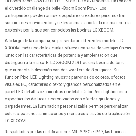
La Boom Boom Pow Festa XBOOM de LG se extenderá a TikTok con
el divertido challenge de baile «Boom Boom Pow». Los
participantes pueden unirse a populares creadores para mostrar
sus mejores movimientos y se les anima a aportar la misma energía
explosiva por la que son conocidos las bocinas LG XBOOM.
A lo largo de la campaña, se presentarán diferentes modelos LG
XBOOM, cada uno de los cuales ofrece una serie de ventajas únicas
junto con las características de potencia y ambientación que
distinguen a la marca. El LG XBOOM XL9T es una bocina de torre
que aumenta la diversión con dos woofers de 8 pulgadas. Su
función Pixel LED Lighting muestra patrones de colores, efectos
visuales EQ, caracteres o texto y gráficos personalizados en el
panel LED del altavoz, mientras que Multi Color Ring Lighting crea
espectáculos de luces sincronizados con efectos giratorios y
parpadeantes. La iluminación personalizable permite personalizar
colores, patrones, animaciones y mensajes a través de la aplicación
LG XBOOM.
Respaldados por las certificaciones MIL-SPEC e IP67, las bocinas