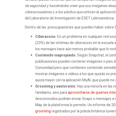
de seguridad y haciéndoles creer que sus imágenes desap
ciberacosadores y a los adultos que utilizan la aplicació
del Laboratorio de Investigación de ESET Latinoamérica.
Dentro de las preocupaciones que pueden haber sobre 
Ciberacoso:
Es un problema en cualquier red soci
(23%) de las víctimas de ciberacoso en la escuela
los mensajes hace aún menos probable que lo noti
Contenido inapropiado:
Según Snapchat, el cont
publicaciones pueden contener imágenes o pies de 
Comunidad pero que contienen contenido sensible
mostrar imágenes o vídeos a los que quizás es pre
quizá mayor con la aplicación MyAI, que puede no 
Grooming y sextorsión:
Hay una minoría en las r
familiares, sino para
aprovecharse de quienes inte
desconocidos podrían enviar Snaps o mensajes a ni
Map de la plataforma lo permite. Un informe de 2
grooming
registrados por la policía británica tuvi