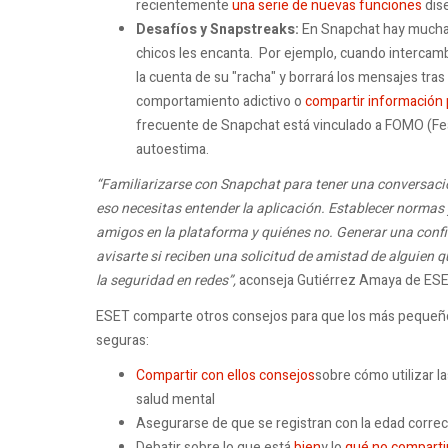
recientemente
una serie de nuevas funciones
dise
Desafíos y Snapstreaks:
En Snapchat hay muchas
chicos les encanta. Por ejemplo, cuando intercambi
la cuenta de su "racha" y borrará los mensajes tras
comportamiento adictivo o
compartir información
frecuente de Snapchat está vinculado a FOMO (Fear
autoestima.
“Familiarizarse con Snapchat para tener una conversació
eso necesitas entender la aplicación. Establecer normas 
amigos en la plataforma y quiénes no. Generar una con
avisarte si reciben una solicitud de amistad de alguien
la seguridad en redes”,
aconseja Gutiérrez Amaya de ESE
ESET comparte otros consejos para que los más pequeños
seguras:
Compartir con ellos consejos
sobre cómo utilizar 
salud mental
Asegurarse de que se registran con la edad correc
Debatir sobre lo que está
bien
y lo
qué no comparti