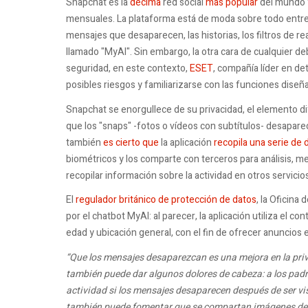
Snapchat es la
décima
red social
más popular
del mundo 
mensuales. La plataforma está de moda sobre todo entre 
mensajes que desaparecen, las historias, los filtros de rea
llamado "MyAI". Sin embargo, la otra cara de cualquier deba
seguridad, en este contexto,
ESET
, compañía líder en de
posibles riesgos y familiarizarse con las funciones diseñ
Snapchat se enorgullece de su privacidad, el elemento d
que los "snaps" -fotos o vídeos con subtítulos- desaparec
también
es cierto que
la aplicación
recopila una serie de 
biométricos y los comparte con terceros para análisis, 
recopilar información sobre la actividad en otros servicio
El
regulador británico de protección de datos
, la Oficin
por el chatbot MyAI: al parecer, la aplicación utiliza el 
edad y ubicación general, con el fin de ofrecer anuncios 
“Que los mensajes desaparezcan es una mejora en la priva
también puede dar algunos dolores de cabeza: a los padre
actividad si los mensajes desaparecen después de ser vist
también puede fomentar que se compartan imágenes de 