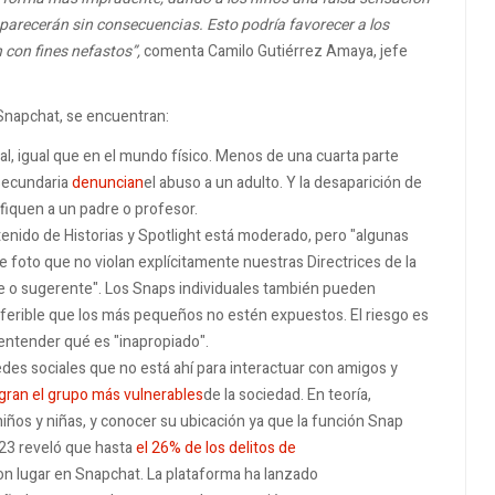
arecerán sin consecuencias. Esto podría favorecer a los
n con fines nefastos”,
comenta Camilo Gutiérrez Amaya, jefe
Snapchat, se encuentran:
al, igual que en el mundo físico. Menos de una cuarta parte
 secundaria
denuncian
el abuso a un adulto. Y la desaparición de
fiquen a un padre o profesor.
enido de Historias y Spotlight está moderado, pero "algunas
foto que no violan explícitamente nuestras Directrices de la
 o sugerente". Los Snaps individuales también pueden
ferible que los más pequeños no estén expuestos. El riesgo es
entender qué es "inapropiado".
edes sociales que no está ahí para interactuar con amigos y
gran el grupo más vulnerables
de la sociedad. En teoría,
ños y niñas, y conocer su ubicación ya que la función Snap
023 reveló que hasta
el 26% de los delitos de
eron lugar en Snapchat. La plataforma ha lanzado