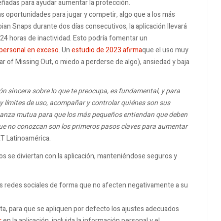
ñadas para ayudar aumentar la protección.
 oportunidades para jugar y competir, algo que a los más
an Snaps durante dos días consecutivos, la aplicación llevará
 24 horas de inactividad. Esto podría fomentar un
 personal en exceso
. Un
estudio de 2023 afirma
que el uso muy
 of Missing Out, o miedo a perderse de algo), ansiedad y baja
n sincera sobre lo que te preocupa, es fundamental, y para
y límites de uso, acompañar y controlar quiénes son sus
fianza mutua para que los más pequeños entiendan que deben
 que no conozcan son los primeros pasos claves para aumentar
T Latinoamérica.
 se diviertan con la aplicación, manteniéndose seguros y
las redes sociales de forma que no afecten negativamente a su
ta, para que se apliquen por defecto los ajustes adecuados
r
en la aplicación, incluida la información personal y el