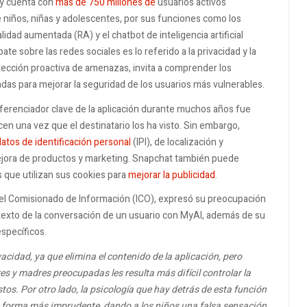
y cuenta con
más de 750 millones de
usuarios activos
niños, niñas y adolescentes, por sus funciones como los
lidad aumentada (RA) y el chatbot de inteligencia artificial
te sobre las redes sociales es lo referido a la privacidad y la
tección proactiva de amenazas, invita a comprender los
adas para mejorar la seguridad de los usuarios más vulnerables.
iferenciador clave de la aplicación durante muchos años fue
en una vez que el destinatario los ha visto. Sin embargo,
datos de identificación personal
(IPI), de localización y
mejora de productos y marketing. Snapchat también puede
s que utilizan sus cookies para
mejorar la publicidad
.
a del Comisionado de Información (ICO), expresó su preocupación
contexto de la conversación de un usuario con MyAI, además de su
específicos.
cidad, ya que elimina el contenido de la aplicación, pero
s y madres preocupadas les resulta más difícil controlar la
os. Por otro lado, la psicología que hay detrás de esta función
forma más imprudente, dando a los niños una falsa sensación