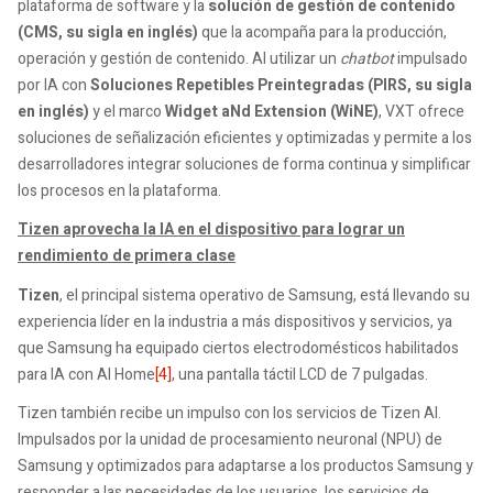
plataforma de software y la
solución de gestión de contenido
(CMS, su sigla en inglés)
que la acompaña para la producción,
operación y gestión de contenido. Al utilizar un
chatbot
impulsado
por IA con
Soluciones Repetibles Preintegradas (PIRS, su sigla
en inglés)
y el marco
Widget aNd Extension (WiNE)
, VXT ofrece
soluciones de señalización eficientes y optimizadas y permite a los
desarrolladores integrar soluciones de forma continua y simplificar
los procesos en la plataforma.
Tizen aprovecha la IA en el dispositivo para lograr un
rendimiento de primera clase
Tizen
, el principal sistema operativo de Samsung, está llevando su
experiencia líder en la industria a más dispositivos y servicios, ya
que Samsung ha equipado ciertos electrodomésticos habilitados
para IA con AI Home
[4]
, una pantalla táctil LCD de 7 pulgadas.
Tizen también recibe un impulso con los servicios de Tizen AI.
Impulsados ​​por la unidad de procesamiento neuronal (NPU) de
Samsung y optimizados para adaptarse a los productos Samsung y
responder a las necesidades de los usuarios, los servicios de