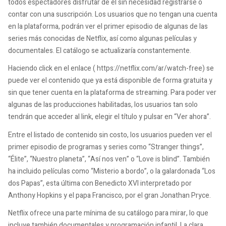
todos espectadores disfrutar de él sin necesidad registrarse o
contar con una suscripción. Los usuarios que no tengan una cuenta
en la plataforma, podrán ver el primer episodio de algunas de las
series más conocidas de Netflix, así como algunas películas y
documentales. El catálogo se actualizaría constantemente.
Haciendo click en el enlace ( https://netflix.com/ar/watch-free) se
puede ver el contenido que ya está disponible de forma gratuita y
sin que tener cuenta en la plataforma de streaming. Para poder ver
algunas de las producciones habilitadas, los usuarios tan solo
tendrán que acceder al link, elegir el título y pulsar en “Ver ahora”.
Entre el listado de contenido sin costo, los usuarios pueden ver el
primer episodio de programas y series como “Stranger things”,
“Élite”, “Nuestro planeta”, “Así nos ven” o “Love is blind”. También
ha incluido películas como “Misterio a bordo”, o la galardonada “Los
dos Papas”, esta última con Benedicto XVI interpretado por
Anthony Hopkins y el papa Francisco, por el gran Jonathan Pryce.
Netflix ofrece una parte mínima de su catálogo para mirar, lo que
incluye también documentales y programación infantil. La clara