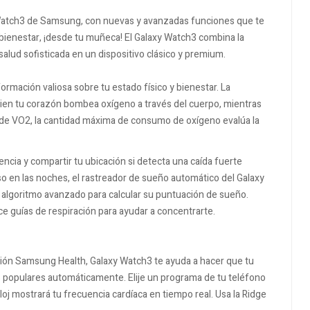
Watch3 de Samsung, con nuevas y avanzadas funciones que te
u bienestar, ¡desde tu muñeca! El Galaxy Watch3 combina la
salud sofisticada en un dispositivo clásico y premium.
rmación valiosa sobre tu estado físico y bienestar. La
en tu corazón bombea oxígeno a través del cuerpo, mientras
 de VO2, la cantidad máxima de consumo de oxígeno evalúa la
ncia y compartir tu ubicación si detecta una caída fuerte
o en las noches, el rastreador de sueño automático del Galaxy
un algoritmo avanzado para calcular su puntuación de sueño.
ce guías de respiración para ayudar a concentrarte.
ación Samsung Health, Galaxy Watch3 te ayuda a hacer que tu
s populares automáticamente. Elije un programa de tu teléfono
reloj mostrará tu frecuencia cardíaca en tiempo real. Usa la Ridge