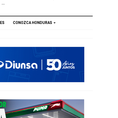
...
ES
CONOZCA HONDURAS