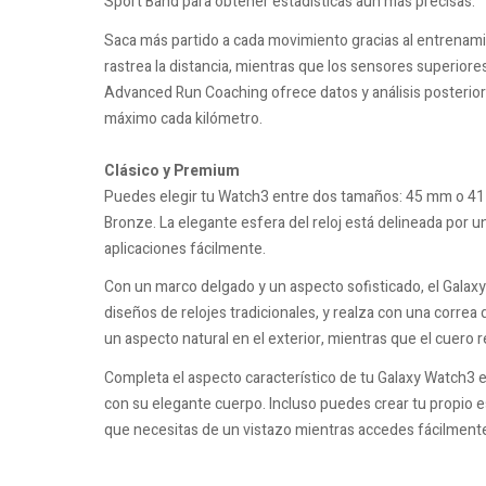
Sport Band para obtener estadísticas aún más precisas.
Saca más partido a cada movimiento gracias al entrenamie
rastrea la distancia, mientras que los sensores superior
Advanced Run Coaching ofrece datos y análisis posterior
máximo cada kilómetro.
Clásico y Premium
Puedes elegir tu Watch3 entre dos tamaños: 45 mm o 41 m
Bronze. La elegante esfera del reloj está delineada por un
aplicaciones fácilmente.
Con un marco delgado y un aspecto sofisticado, el Galax
diseños de relojes tradicionales, y realza con una correa
un aspecto natural en el exterior, mientras que el cuero 
Completa el aspecto característico de tu Galaxy Watch3 
con su elegante cuerpo. Incluso puedes crear tu propio e
que necesitas de un vistazo mientras accedes fácilmente 