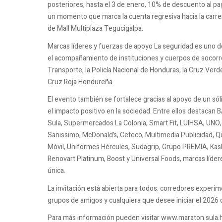
posteriores, hasta el 3 de enero, 10% de descuento al pag
un momento que marca la cuenta regresiva hacia la carrer
de Mall Multiplaza Tegucigalpa.
Marcas líderes y fuerzas de apoyo La seguridad es uno de 
el acompañamiento de instituciones y cuerpos de socorro
Transporte, la Policía Nacional de Honduras, la Cruz V
Cruz Roja Hondureña.
El evento también se fortalece gracias al apoyo de un sól
el impacto positivo en la sociedad. Entre ellos destaca
Sula, Supermercados La Colonia, Smart Fit, LUIHSA, UNO, 
Sanissimo, McDonald’s, Ceteco, Multimedia Publicidad, Q
Móvil, Uniformes Hércules, Sudagrip, Grupo PREMIA, Kash, 
Renovart Platinum, Boost y Universal Foods, marcas líde
única.
La invitación está abierta para todos: corredores experim
grupos de amigos y cualquiera que desee iniciar el 2026
Para más información pueden visitar www.maraton.sula.h