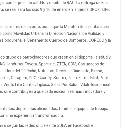
ar con tarjetas de crédito y débito de BAC. La entrega de kits,
a, se realizará los días 9 y 10 de enero en la tienda SPORTLINE
los pilares del evento, por lo que la Maratón Sula contará con
 como Movilidad Urbana, la Dirección Nacional de Vialidad y
erde Hondureña, el Benemérito Cuerpo de Bomberos, COPECO y la
ido grupo de patrocinadores que creen en el deporte, la salud y
n BAC Honduras, Toyota, Sportline, ZTEK, GBM, Corrugados de
La Hora del Té Radio, Nutrispot, Reciclaje Diamante, Bimbo,
uaker, Ceragem, PRO, Guandy, Suerox, Tosh, Farma Fácil, Publi
Ventu Life Center, Inplasa, Saba, Por Salud, Vitali Residencial,
res que contribuyen a que cada edición sea más innovadora y
entados, deportistas aficionados, familias, equipos de trabajo,
 con una experiencia transformadora.
n o seguir las redes oficiales de SULA en Facebook e