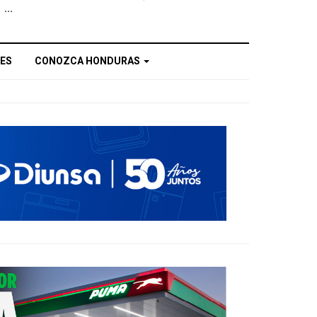
...
ES
CONOZCA HONDURAS