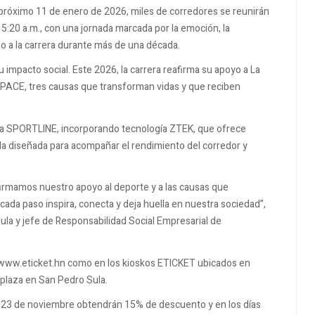
 próximo 11 de enero de 2026, miles de corredores se reunirán
 5:20 a.m., con una jornada marcada por la emoción, la
do a la carrera durante más de una década.
u impacto social. Este 2026, la carrera reafirma su apoyo a La
EPACE, tres causas que transforman vidas y que reciben
ias a SPORTLINE, incorporando tecnología ZTEK, que ofrece
a diseñada para acompañar el rendimiento del corredor y
mamos nuestro apoyo al deporte y a las causas que
ada paso inspira, conecta y deja huella en nuestra sociedad”,
la y jefe de Responsabilidad Social Empresarial de
n www.eticket.hn como en los kioskos ETICKET ubicados en
iplaza en San Pedro Sula.
 y 23 de noviembre obtendrán 15% de descuento y en los días