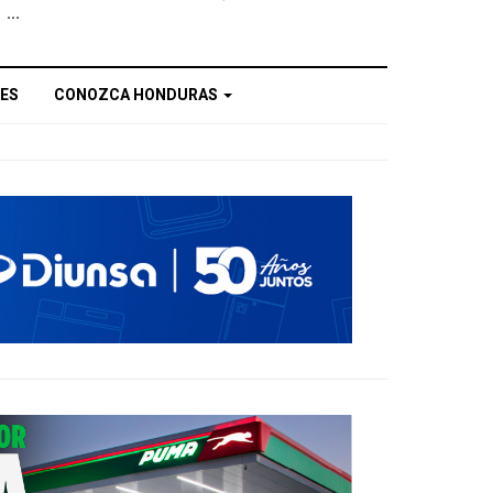
...
ES
CONOZCA HONDURAS