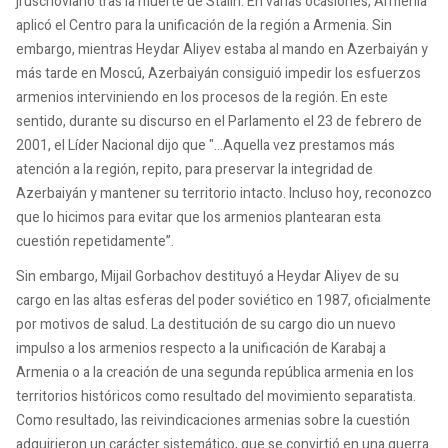
jruschoviano tras la muerte de Stalin. En varias ocasiones, Armenia
aplicó el Centro para la unificación de la región a Armenia. Sin
embargo, mientras Heydar Aliyev estaba al mando en Azerbaiyán y
más tarde en Moscú, Azerbaiyán consiguió impedir los esfuerzos
armenios interviniendo en los procesos de la región. En este
sentido, durante su discurso en el Parlamento el 23 de febrero de
2001, el Líder Nacional dijo que "...Aquella vez prestamos más
atención a la región, repito, para preservar la integridad de
Azerbaiyán y mantener su territorio intacto. Incluso hoy, reconozco
que lo hicimos para evitar que los armenios plantearan esta
cuestión repetidamente”.
Sin embargo, Mijail Gorbachov destituyó a Heydar Aliyev de su
cargo en las altas esferas del poder soviético en 1987, oficialmente
por motivos de salud. La destitución de su cargo dio un nuevo
impulso a los armenios respecto a la unificación de Karabaj a
Armenia o a la creación de una segunda república armenia en los
territorios históricos como resultado del movimiento separatista.
Como resultado, las reivindicaciones armenias sobre la cuestión
adquirieron un carácter sistemático, que se convirtió en una guerra