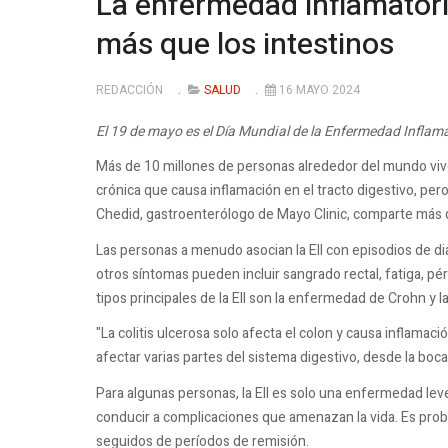
La enfermedad inflamatori
más que los intestinos
REDACCIÓN
SALUD
16 MAYO 2024
El 19 de mayo es el Día Mundial de la Enfermedad Inflama
Más de 10 millones de personas alrededor del mundo viven
crónica que causa inflamación en el tracto digestivo, per
Chedid, gastroenterólogo de Mayo Clinic, comparte más de
Las personas a menudo asocian la EII con episodios de di
otros síntomas pueden incluir sangrado rectal, fatiga, pé
tipos principales de la EII son la enfermedad de Crohn y la 
"La colitis ulcerosa solo afecta el colon y causa inflam
afectar varias partes del sistema digestivo, desde la boca
Para algunas personas, la EII es solo una enfermedad lev
conducir a complicaciones que amenazan la vida. Es pro
seguidos de períodos de remisión.