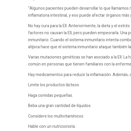
"Algunos pacientes pueden desarrollar lo que llamamos 
inflamatoria intestinal, y eso puede afectar órganos más all
No hay cura para la EII. Anteriormente, la dieta y el est
factores no causan la EII, pero pueden empeorarla. Una p
inmunitario. Cuando el sistema inmunitario intenta combat
atípica hace que el sistema inmunitario ataque también las
Varias mutaciones genéticas se han asociado a la EII. La 
común en personas que tienen familiares con la enferm
Hay medicamentos para reducir la inflamación. Además, o
Limite los productos lácteos.
Haga comidas pequeñas.
Beba una gran cantidad de líquidos.
Considere los multivitamínicos
Hable con un nutricionista.