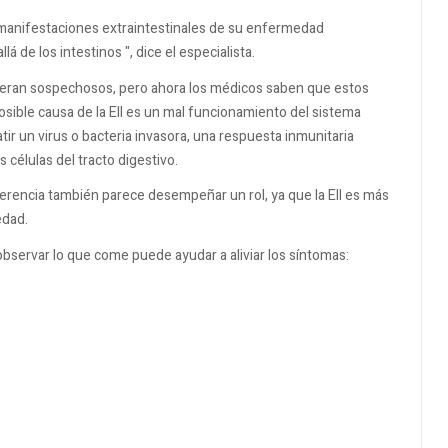
manifestaciones extraintestinales de su enfermedad
á de los intestinos ", dice el especialista.
rés eran sospechosos, pero ahora los médicos saben que estos
osible causa de la EII es un mal funcionamiento del sistema
ir un virus o bacteria invasora, una respuesta inmunitaria
 células del tracto digestivo.
herencia también parece desempeñar un rol, ya que la EII es más
edad.
bservar lo que come puede ayudar a aliviar los síntomas: