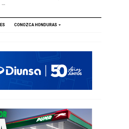
...
ES
CONOZCA HONDURAS