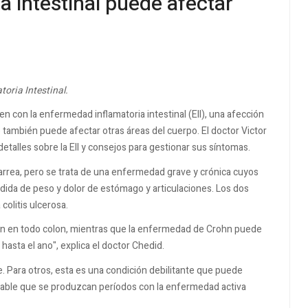
a intestinal puede afectar
toria Intestinal.
 con la enfermedad inflamatoria intestinal (EII), una afección
o también puede afectar otras áreas del cuerpo. El doctor Victor
talles sobre la EII y consejos para gestionar sus síntomas.
arrea, pero se trata de una enfermedad grave y crónica cuyos
rdida de peso y dolor de estómago y articulaciones. Los dos
colitis ulcerosa.
ación en todo colon, mientras que la enfermedad de Crohn puede
 hasta el ano", explica el doctor Chedid.
e. Para otros, esta es una condición debilitante que puede
bable que se produzcan períodos con la enfermedad activa