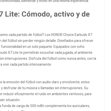
conectividad, bienestar y estilo en una misma experiencia.
Lite: Cómodo, activo y de
máximo cada partido de fútbol? Los HONOR Choice Earbuds X7
ión del fútbol sin perder ningún detalle. Diseñados para ofrecer
y funcionalidad en un solo paquete. Equipados con ocho
buds X7 Lite te permitirán escuchar cada jugada, el ambiente
sin interrupciones. Disfruta del fútbol como nunca antes, con la
a vivir cada partido intensamente.
de la emoción del fútbol con audio claro y envolvente; estos
l y disfrutar de tu música o llamadas sin interrupciones. Su
te reducir eficazmente el ruido en ambientes ventosos, para
ier situación.
a funda de carga de 500 mAh complementa los auriculares,