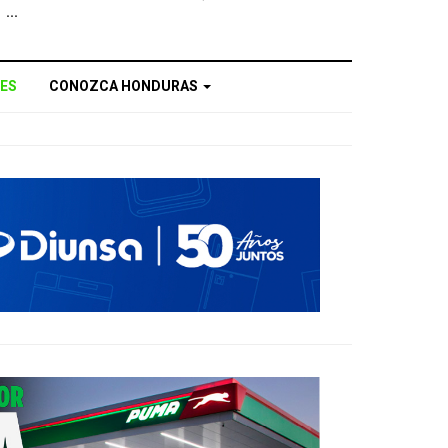
...
ES
CONOZCA HONDURAS