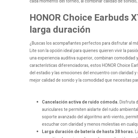
cada momento del torneo, al combinar calidad de sonido, 
HONOR Choice Earbuds X7 
larga duración
¿Buscas los acompañantes perfectos para disfrutar al 
Lite son la opción ideal para quienes quieren vivir la pas
una experiencia auditiva superior, combinan comodidad 
características diferenciadoras, estos HONOR Choice Ear
del estadio y las emociones del encuentro con claridad y 
mejor calidad de sonido y la comodidad que necesitas par
Cancelación activa de ruido cómoda.
Disfruta 
auriculares te permiten aislarte del ruido ambienta
soporte avanzado del algoritmo anti-viento, permi
escuchar con claridad y menos molestias en cualqu
Larga duración de batería de hasta 38 horas.
L