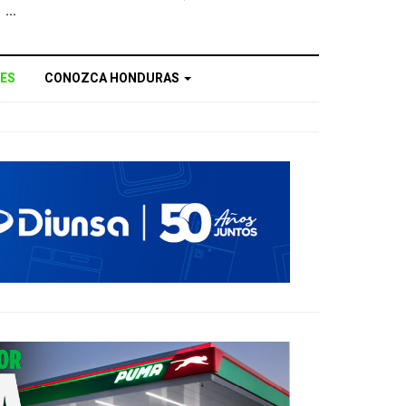
...
ES
CONOZCA HONDURAS